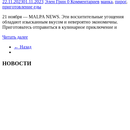
22.11.2023
01.11.2023
Элен Грин
0 Комментариев
манка
,
пирог
,
приготовление еды
21 ноября — MALPA NEWS. Эти восхитительные угощения
обладают изысканным вкусом и невероятно экономичны.
Приготовьтесь отправиться в кулинарное приключение и
Читать далее
← Назад
НОВОСТИ