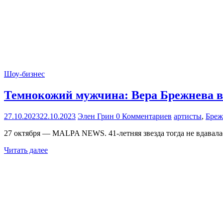
Шоу-бизнес
Темнокожий мужчина: Вера Брежнева вп
27.10.2023
22.10.2023
Элен Грин
0 Комментариев
артисты
,
Бреж
27 октября — MALPA NEWS. 41-летняя звезда тогда не вдавал
Читать далее