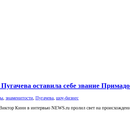
 Пугачева оставила себе звание Примад
ды
,
знаменитости
,
Пугачева
,
шоу-бизнес
иктор Кинн в интервью NEWS.ru пролил свет на происхождени