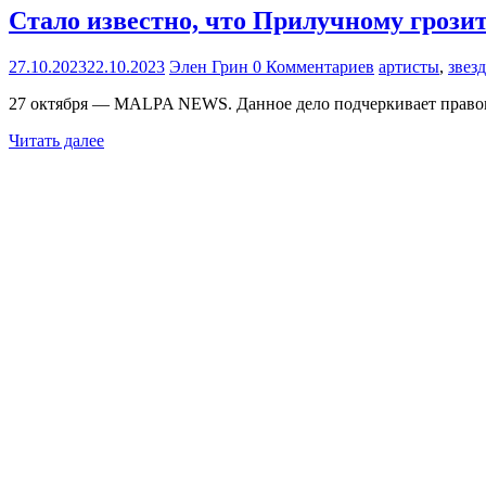
Стало известно, что Прилучному грози
27.10.2023
22.10.2023
Элен Грин
0 Комментариев
артисты
,
звез
27 октября — MALPA NEWS. Данное дело подчеркивает правов
Читать далее