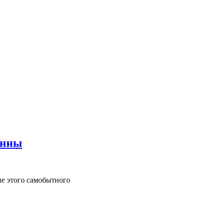
онны
е этого самобытного