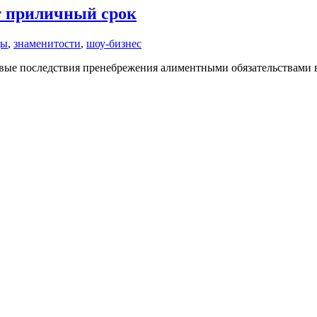
т приличный срок
ды
,
знаменитости
,
шоу-бизнес
ые последствия пренебрежения алиментными обязательствами в