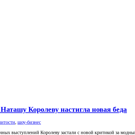
Наташу Королеву настигла новая беда
нитости
,
шоу-бизнес
ых выступлений Королеву застали с новой критикой за модны