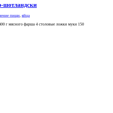
о-шотландски
ление пищи
,
яйца
00 г мясного фарша 4 столовые ложки муки 150