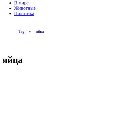
В мире
Животные
Политика
Tag
»
яйца
яйца